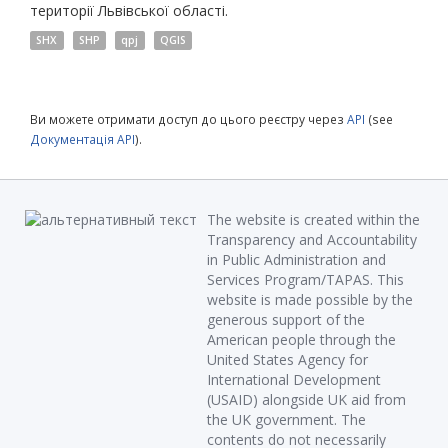
території Львівської області.
SHX
SHP
qpj
QGIS
Ви можете отримати доступ до цього реєстру через
API
(see
Документація API
).
The website is created within the
Transparency and Accountability
in Public Administration and
Services Program/TAPAS. This
website is made possible by the
generous support of the
American people through the
United States Agency for
International Development
(USAID) alongside UK aid from
the UK government. The
contents do not necessarily