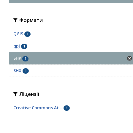
Формати
QGIS
1
qpj
1
SHP
1
SHX
1
Ліцензії
Creative Commons At...
1