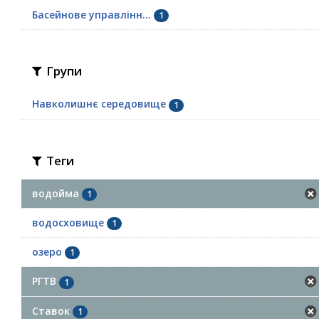
Басейнове управлінн...
1
Групи
Навколишнє середовище
1
Теги
водойма
1
водосховище
1
озеро
1
РГТВ
1
Ставок
1