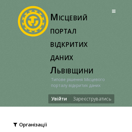
Перейти
до
Місцевий
вмісту
портал
відкритих
даних
Львівщини
Типове рішення Місцевого
порталу відкритих даних
Увійти
Зареєструватись
Організації