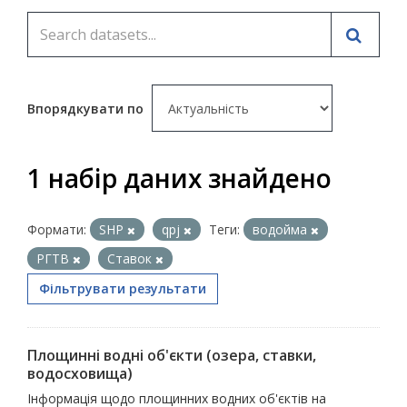
Впорядкувати по
1 набір даних знайдено
Формати:
SHP
qpj
Теги:
водойма
РГТВ
Ставок
Фільтрувати результати
Площинні водні об'єкти (озера, ставки,
водосховища)
Інформація щодо площинних водних об'єктів на