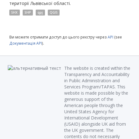
території Львівської області.
SHX
SHP
qpj
QGIS
Ви можете отримати доступ до цього реєстру через
API
(see
Документація API
).
The website is created within the
Transparency and Accountability
in Public Administration and
Services Program/TAPAS. This
website is made possible by the
generous support of the
American people through the
United States Agency for
International Development
(USAID) alongside UK aid from
the UK government. The
contents do not necessarily