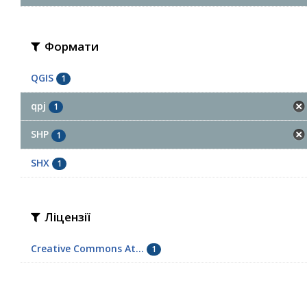
Формати
QGIS
1
qpj
1
SHP
1
SHX
1
Ліцензії
Creative Commons At...
1