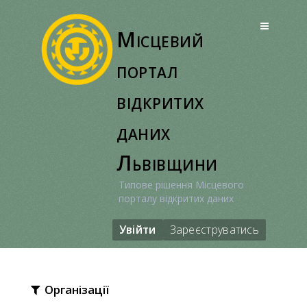
Перейти
до
Місцевий
вмісту
портал
відкритих
даних
Львівщини
Типове рішення Місцевого
порталу відкритих даних
Увійти
Зареєструватись
Організації