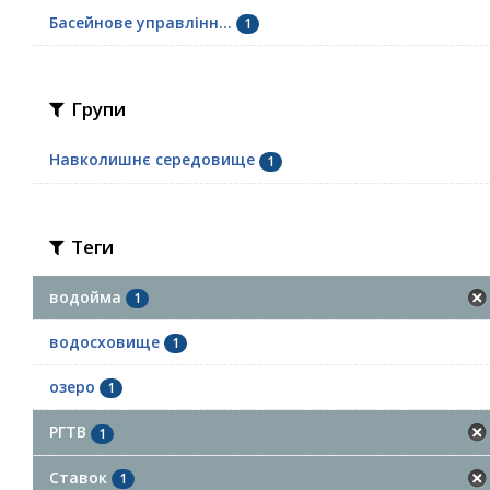
Басейнове управлінн...
1
Групи
Навколишнє середовище
1
Теги
водойма
1
водосховище
1
озеро
1
РГТВ
1
Ставок
1