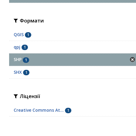
Формати
QGIS
1
qpj
1
SHP
1
SHX
1
Ліцензії
Creative Commons At...
1