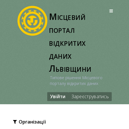
Перейти
до
Місцевий
вмісту
портал
відкритих
даних
Львівщини
Типове рішення Місцевого
порталу відкритих даних
Увійти
Зареєструватись
Організації