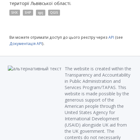
території Львівської області.
SHX
SHP
qpj
QGIS
Ви можете отримати доступ до цього реєстру через
API
(see
Документація API
).
The website is created within the
Transparency and Accountability
in Public Administration and
Services Program/TAPAS. This
website is made possible by the
generous support of the
American people through the
United States Agency for
International Development
(USAID) alongside UK aid from
the UK government. The
contents do not necessarily