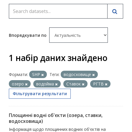
Впорядкувати по
1 набір даних знайдено
Формати:
SHP
Теги:
водосховище
озеро
водойма
Ставок
РГТВ
Фільтрувати результати
Площинні водні об'єкти (озера, ставки,
водосховища)
Інформація щодо площинних водних об'єктів на