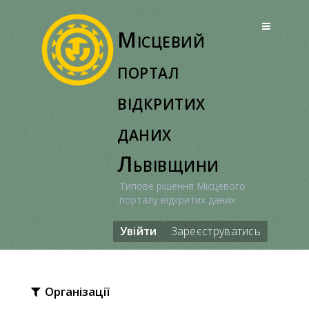
Перейти
до
Місцевий
вмісту
портал
відкритих
даних
Львівщини
Типове рішення Місцевого
порталу відкритих даних
Увійти
Зареєструватись
Організації