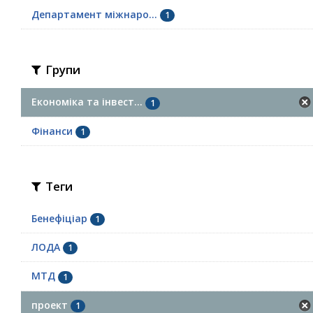
Департамент міжнаро...
1
Групи
Економіка та інвест...
1
Фінанси
1
Теги
Бенефіціар
1
ЛОДА
1
МТД
1
проект
1