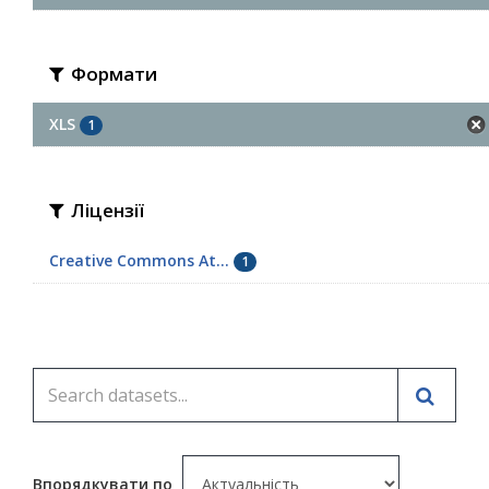
Формати
XLS
1
Ліцензії
Creative Commons At...
1
Впорядкувати по