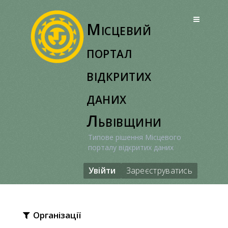
Перейти
до
Місцевий
вмісту
портал
відкритих
даних
Львівщини
Типове рішення Місцевого
порталу відкритих даних
Увійти
Зареєструватись
Організації