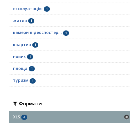
експлуатацію
1
житла
1
камери відеоспостер...
1
квартир
1
нових
1
площа
1
туризм
1
Формати
XLS
4