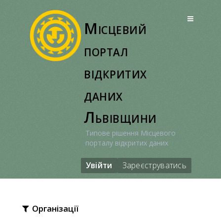
Перейти
до
Місцевий
вмісту
портал
відкритих
даних
Львівщини
Типове рішення Місцевого
порталу відкритих даних
Увійти
Зареєструватись
Організації