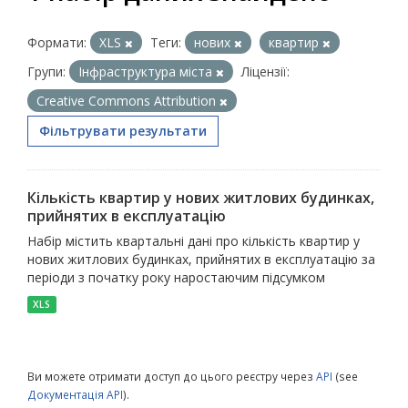
Формати:
XLS
Теги:
нових
квартир
Групи:
Інфраструктура міста
Ліцензії:
Creative Commons Attribution
Фільтрувати результати
Кількість квартир у нових житлових будинках,
прийнятих в експлуатацію
Набір містить квартальні дані про кількість квартир у
нових житлових будинках, прийнятих в експлуатацію за
періоди з початку року наростаючим підсумком
XLS
Ви можете отримати доступ до цього реєстру через
API
(see
Документація API
).