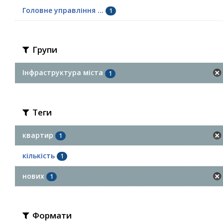
Головне управління ...
1
Групи
Інфраструктура міста
1
Теги
квартир
1
кількість
1
нових
1
Формати