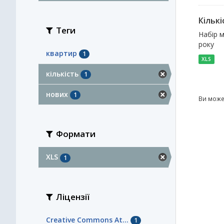
Кільк
Теги
Набір м
року
квартир
1
XLS
кількість
1
нових
1
Ви може
Формати
XLS
1
Ліцензії
Creative Commons At...
1