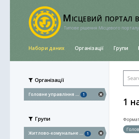
Перейти
до
Місцевий портал 
вмісту
Типове рішення Місцевого порталу
Набори даних
Організації
Групи
Організації
Головне управління ...
1
1 н
Групи
Формат
Голов
Житлово-комунальне ...
1