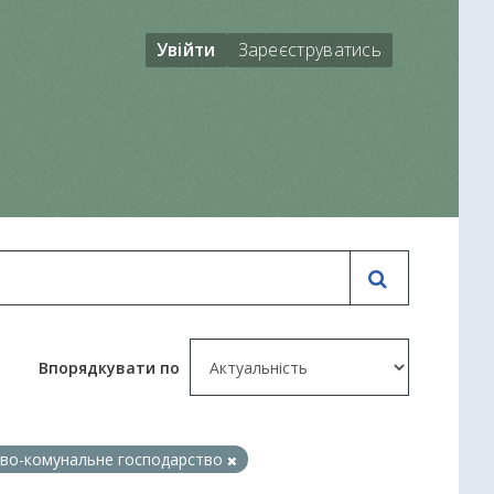
Увійти
Зареєструватись
Впорядкувати по
во-комунальне господарство