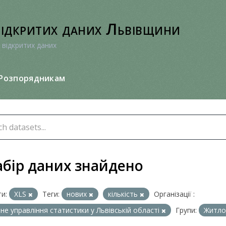
відкритих даних Львівщини
 відкритих даних
Розпорядникам
абір даних знайдено
и:
XLS
Теги:
нових
кількість
Організації :
не управління статистики у Львівській області
Групи:
Житло