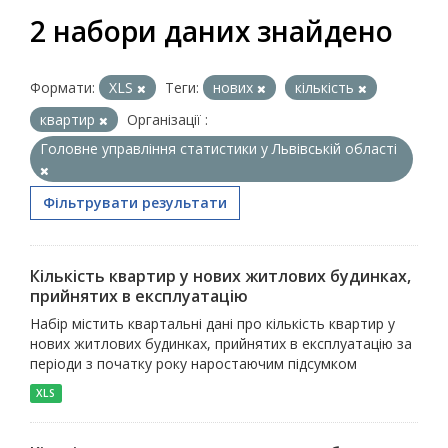
2 набори даних знайдено
Формати:
XLS
Теги:
нових
кількість
квартир
Організації :
Головне управління статистики у Львівській області
Фільтрувати результати
Кількість квартир у нових житлових будинках,
прийнятих в експлуатацію
Набір містить квартальні дані про кількість квартир у
нових житлових будинках, прийнятих в експлуатацію за
періоди з початку року наростаючим підсумком
XLS