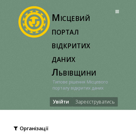
Перейти
до
Місцевий
вмісту
портал
відкритих
даних
Львівщини
Типове рішення Місцевого
порталу відкритих даних
Увійти
Зареєструватись
Організації