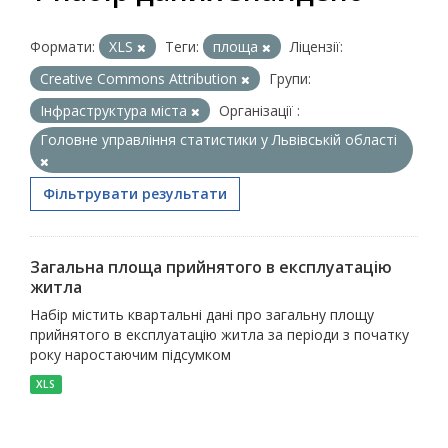
Формати:
XLS
Теги:
площа
Ліцензії:
Creative Commons Attribution
Групи:
Інфраструктура міста
Організації :
Головне управління статистики у Львівській області
Фільтрувати результати
Загальна площа прийнятого в експлуатацію
житла
Набір містить квартальні дані про загальну площу
прийнятого в експлуатацію житла за періоди з початку
року наростаючим підсумком
XLS