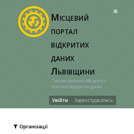
Перейти
до
Місцевий
вмісту
портал
відкритих
даних
Львівщини
Типове рішення Місцевого
порталу відкритих даних
Увійти
Зареєструватись
Організації