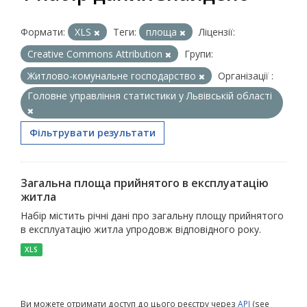
Формати:
XLS
Теги:
площа
Ліцензії:
Creative Commons Attribution
Групи:
Житлово-комунальне господарство
Організації :
Головне управління статистики у Львівській області
Фільтрувати результати
Загальна площа прийнятого в експлуатацію
житла
Набір містить річні дані про загальну площу прийнятого
в експлуатацію житла упродовж відповідного року.
XLS
Ви можете отримати доступ до цього реєстру через
API
(see