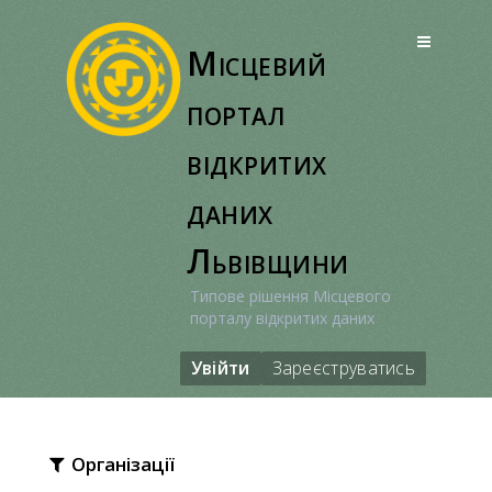
Перейти
до
Місцевий
вмісту
портал
відкритих
даних
Львівщини
Типове рішення Місцевого
порталу відкритих даних
Увійти
Зареєструватись
Організації