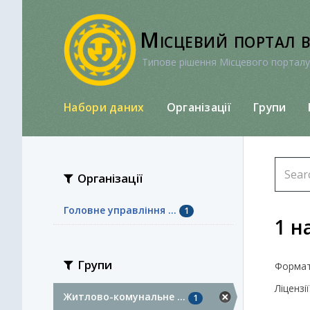
Перейти
до
Місцевий портал 
вмісту
Типове рішення Місцевого порталу
Набори даних
Організації
Групи
Організації
Головне управління ...
1
1 н
Групи
Формат
Ліцензії
Житлово-комунальне ...
1