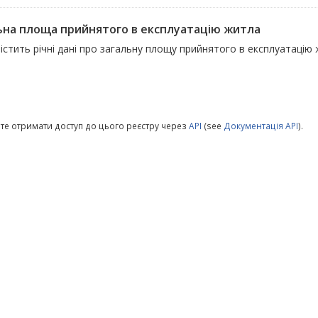
ьна площа прийнятого в експлуатацію житла
істить річні дані про загальну площу прийнятого в експлуатацію
те отримати доступ до цього реєстру через
API
(see
Документація API
).