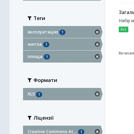
Загал
Теги
Набір м
XLS
експлуатацію
1
житла
1
Ви може
площа
1
Формати
XLS
1
Ліцензії
Creative Commons At...
1