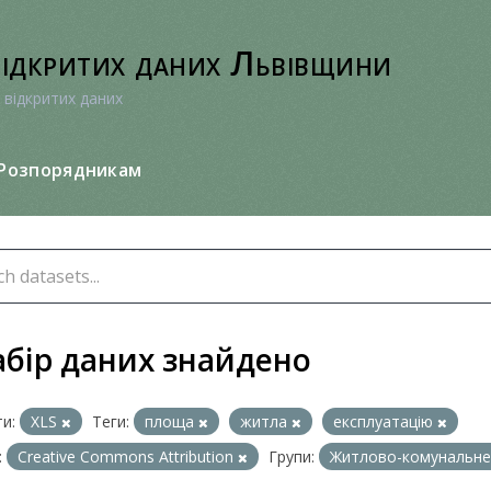
відкритих даних Львівщини
 відкритих даних
Розпорядникам
абір даних знайдено
и:
XLS
Теги:
площа
житла
експлуатацію
:
Creative Commons Attribution
Групи:
Житлово-комунальне