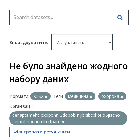
Впорядкувати по
Не було знайдено жодного
набору даних
Формати:
XLSX
Теги:
медицина
охорона
Організації :
denaptameht-oxopohn-3dopob-r-jibbibcbkoi-o6jiachoi-
depxabhoi-admihictpauii
Фільтрувати результати