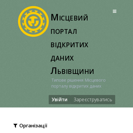
Перейти
до
Місцевий
вмісту
портал
відкритих
даних
Львівщини
Типове рішення Місцевого
порталу відкритих даних
Увійти
Зареєструватись
Організації