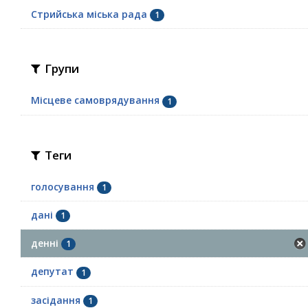
Стрийська міська рада
1
Групи
Місцеве самоврядування
1
Теги
голосування
1
дані
1
денні
1
депутат
1
засідання
1