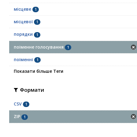
місцеве
1
місцевої
1
порядки
1
поіменне голосування
1
поіменні
1
Показати більше Теги
Формати
CSV
1
ZIP
1