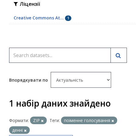
Ліцензії
Creative Commons At...
1
Впорядкувати по
1 набір даних знайдено
Формати:
ZIP
Теги:
поіменне голосування
денні