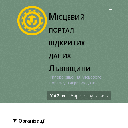
Перейти
до
Місцевий
вмісту
портал
відкритих
даних
Львівщини
Типове рішення Місцевого
порталу відкритих даних
Увійти
Зареєструватись
Організації