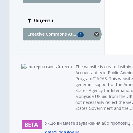
Ліцензії
Creative Commons At...
1
The website is created within
Accountability in Public Admin
Program/TAPAS. This website 
generous support of the Amer
States Agency for Internatio
alongside UK aid from the U
not necessarily reflect the vi
States Government and the UK 
Якщо ви маєте зауваження або пропозиції,
data@loda.gov.ua