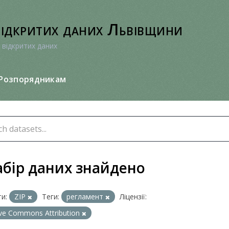
відкритих даних Львівщини
 відкритих даних
Розпорядникам
абір даних знайдено
и:
ZIP
Теги:
регламент
Ліцензії:
ive Commons Attribution