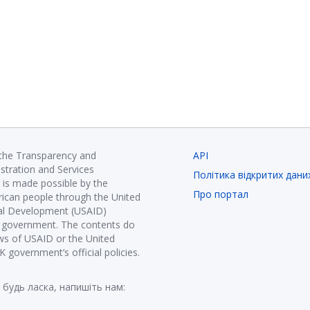
 the Transparency and
API
istration and Services
Політика відкритих дани
is made possible by the
Про портал
ican people through the United
nal Development (USAID)
K government. The contents do
ews of USAID or the United
government’s official policies.
 будь ласка, напишіть нам: