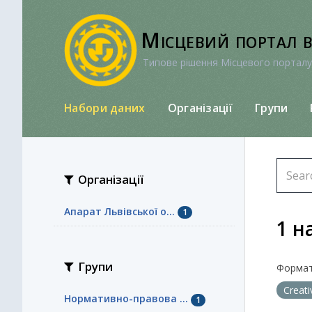
Перейти
до
Місцевий портал 
вмісту
Типове рішення Місцевого порталу
Набори даних
Організації
Групи
Організації
Апарат Львівської о...
1
1 н
Групи
Формат
Creat
Нормативно-правова ...
1