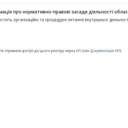
ація про нормативно-правові засади діяльності обласн
істить організаційні та процедурні питання внутрішньої діяльност
те отримати доступ до цього реєстру через
API
(see
Документація API
).