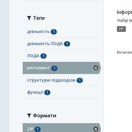
Інформ
Теги
Набір м
ZIP
діяльність
1
діяльність ЛОДА
1
Ви може
ЛОДА
1
регламент
1
структурні підрозділи
1
функції
1
Формати
ZIP
1