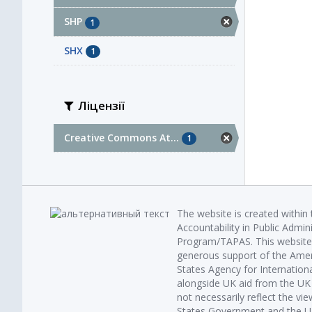
SHP
1
SHX
1
Ліцензії
Creative Commons At...
1
The website is created within
Accountability in Public Admin
Program/TAPAS. This website 
generous support of the Amer
States Agency for Internatio
alongside UK aid from the U
not necessarily reflect the vi
States Government and the UK 