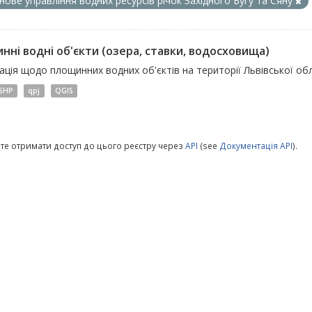
нове управління водних ресурсів річок Західного Бугу та Сяну
нні водні об'єкти (озера, ставки, водосховища)
ція щодо площинних водних об'єктів на території Львівської обл
SHP
qpj
QGIS
те отримати доступ до цього реєстру через
API
(see
Документація API
).