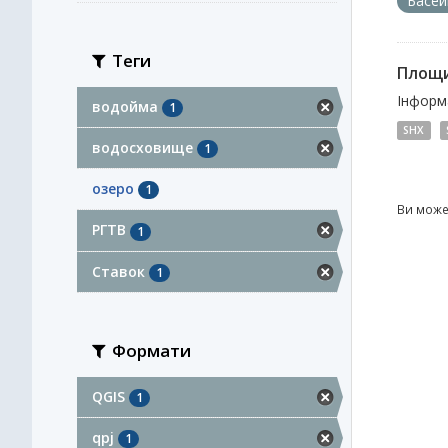
Басей
Теги
Площи
Інформа
водойма
1
SHX
водосховище
1
озеро
1
Ви може
РГТВ
1
Ставок
1
Формати
QGIS
1
qpj
1