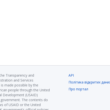
 the Transparency and
API
istration and Services
Політика відкритих дани
is made possible by the
Про портал
ican people through the United
nal Development (USAID)
K government. The contents do
ews of USAID or the United
government’s official policies.