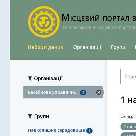
Перейти
до
Місцевий портал 
вмісту
Типове рішення Місцевого порталу
Набори даних
Організації
Групи
Організації
Басейнове управлінн...
1
1 н
Групи
Формат
Став
Навколишнє середовище
1