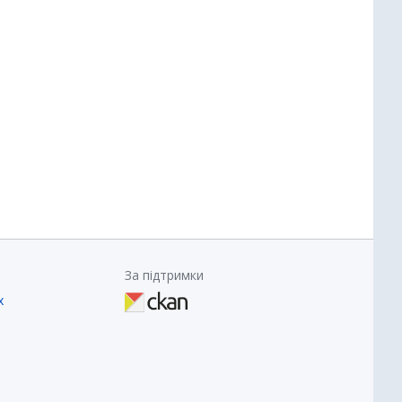
За підтримки
х