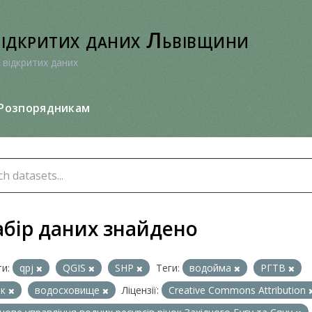
відкритих даних Львівщини
 відкритих даних
Розпорядникам
абір даних знайдено
и:
qpj
QGIS
SHP
Теги:
водойма
РГТВ
ок
водосховище
Ліцензії:
Creative Commons Attribution