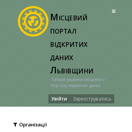
Перейти
до
Місцевий
вмісту
портал
відкритих
даних
Львівщини
Типове рішення Місцевого
порталу відкритих даних
Увійти
Зареєструватись
Організації