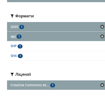
Формати
QGIS
1
qpj
1
SHP
1
SHX
1
Ліцензії
Creative Commons At...
1