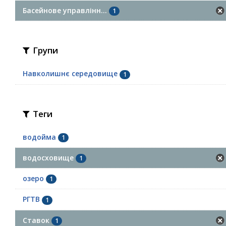
Басейнове управлінн...
1
Групи
Навколишнє середовище
1
Теги
водойма
1
водосховище
1
озеро
1
РГТВ
1
Ставок
1