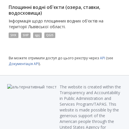
Площинні водні об'єкти (озера, ставки,
водосховища)
Інформація щодо площинних водних об'єктів на
території Львівської області.
SHX
SHP
qpj
QGIS
Ви можете отримати доступ до цього реєстру через
API
(see
Документація API
).
The website is created within the
Transparency and Accountability
in Public Administration and
Services Program/TAPAS. This
website is made possible by the
generous support of the
American people through the
United States Agency for