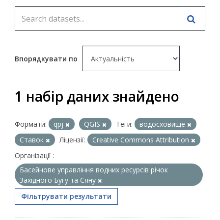
Впорядкувати по
1 набір даних знайдено
Формати:
qpj
QGIS
Теги:
водосховище
Ставок
Ліцензії:
Creative Commons Attribution
Організації :
Басейнове управління водних ресурсів річок
Західного Бугу та Сяну
Фільтрувати результати