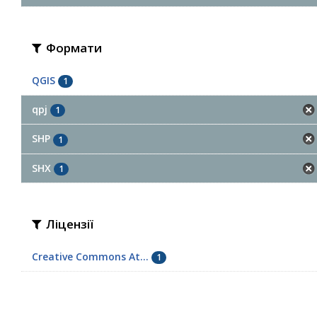
Формати
QGIS
1
qpj
1
SHP
1
SHX
1
Ліцензії
Creative Commons At...
1