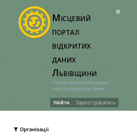
Перейти
до
Місцевий
вмісту
портал
відкритих
даних
Львівщини
Типове рішення Місцевого
порталу відкритих даних
Увійти
Зареєструватись
Організації