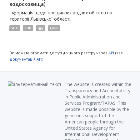
водосховища)
Інформація щодо площинних водних об'єктів на
території Львівської області.
SHX
SHP
qpj
QGIS
Ви можете отримати доступ до цього реєстру через
API
(see
Документація API
).
The website is created within the
Transparency and Accountability
in Public Administration and
Services Program/TAPAS. This
website is made possible by the
generous support of the
American people through the
United States Agency for
International Development