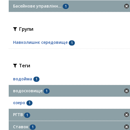
Басейнове управлінн...
1
Групи
Навколишнє середовище
1
Теги
водойма
1
водосховище
1
озеро
1
РГТВ
1
Ставок
1