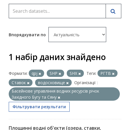
Впорядкувати по
1 набір даних знайдено
Формати:
qpj
SHP
SHX
Теги:
РГТВ
Ставок
водосховище
Організації :
Басейнове управління водних ресурсів річок
Західного Бугу та Сяну
Фільтрувати результати
Площинні водні об'єкти (озера, ставки,