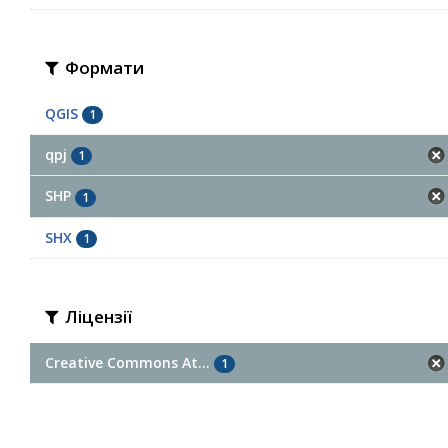
Формати
QGIS
1
qpj
1
SHP
1
SHX
1
Ліцензії
Creative Commons At...
1