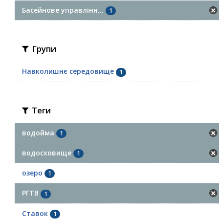
Басейнове управлінн...
1
Групи
Навколишнє середовище
1
Теги
водойма
1
водосховище
1
озеро
1
РГТВ
1
Ставок
1