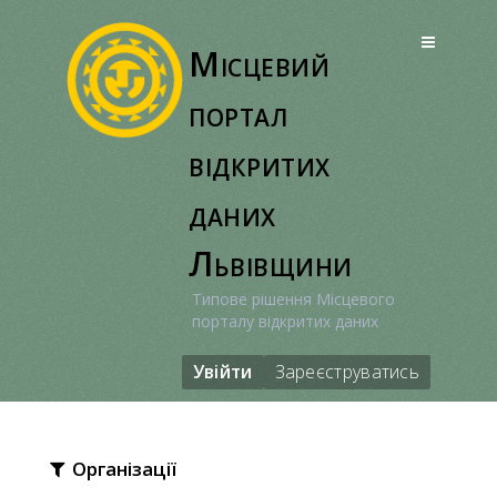
Перейти
до
Місцевий
вмісту
портал
відкритих
даних
Львівщини
Типове рішення Місцевого
порталу відкритих даних
Увійти
Зареєструватись
Організації