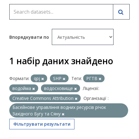
Впорядкувати по
1 набір даних знайдено
Формати:
qpj
SHP
Теги:
РГТВ
водойма
водосховище
Ліцензії:
Creative Commons Attribution
Організації :
Басейнове управління водних ресурсів річок
Західного Бугу та Сяну
Фільтрувати результати