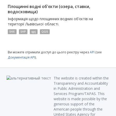
Площинні водні об'єкти (озера, ставки,
водосховища)
Інформація щодо площинних водних об'єктів на
території Львівської області.
SHX
SHP
qpj
QGIS
Ви можете отримати доступ до цього реєстру через
API
(see
Документація API
).
The website is created within the
Transparency and Accountability
in Public Administration and
Services Program/TAPAS. This
website is made possible by the
generous support of the
American people through the
United States Agency for