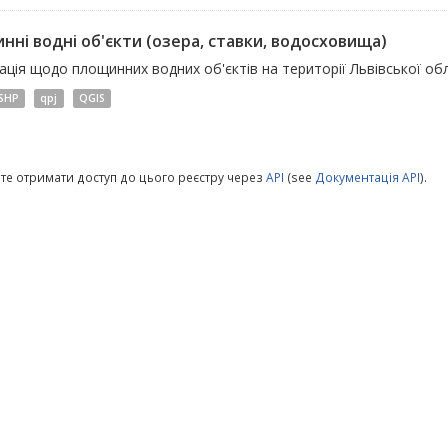
нні водні об'єкти (озера, ставки, водосховища)
ція щодо площинних водних об'єктів на території Львівської обл
SHP
qpj
QGIS
те отримати доступ до цього реєстру через
API
(see
Документація API
).