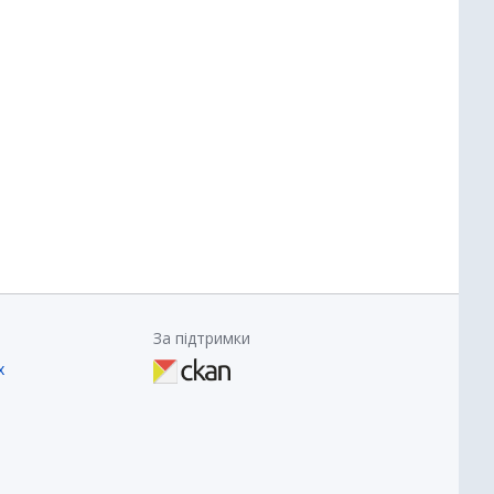
За підтримки
х