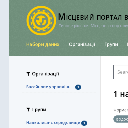
Перейти
до
Місцевий портал 
вмісту
Типове рішення Місцевого порталу
Набори даних
Організації
Групи
Організації
Басейнове управлінн...
1
1 н
Групи
Формат
водо
Навколишнє середовище
1