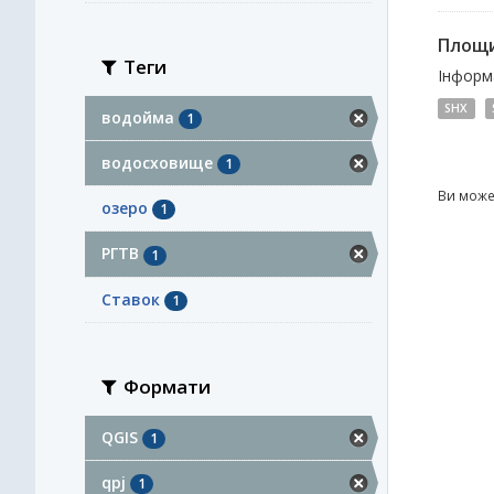
Площи
Теги
Інформа
SHX
водойма
1
водосховище
1
Ви може
озеро
1
РГТВ
1
Ставок
1
Формати
QGIS
1
qpj
1