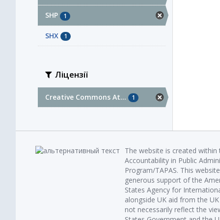
SHP
1
SHX
1
Ліцензії
Creative Commons At...
1
The website is created within
Accountability in Public Admin
Program/TAPAS. This website 
generous support of the Amer
States Agency for Internatio
alongside UK aid from the U
not necessarily reflect the vi
States Government and the UK 