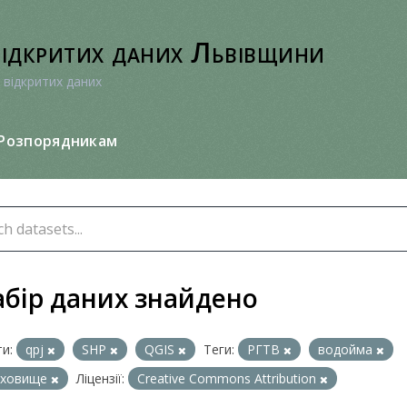
відкритих даних Львівщини
 відкритих даних
Розпорядникам
абір даних знайдено
и:
qpj
SHP
QGIS
Теги:
РГТВ
водойма
сховище
Ліцензії:
Creative Commons Attribution