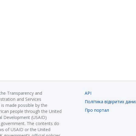
 the Transparency and
API
istration and Services
Політика відкритих дани
is made possible by the
Про портал
ican people through the United
nal Development (USAID)
K government. The contents do
ews of USAID or the United
government’s official policies.