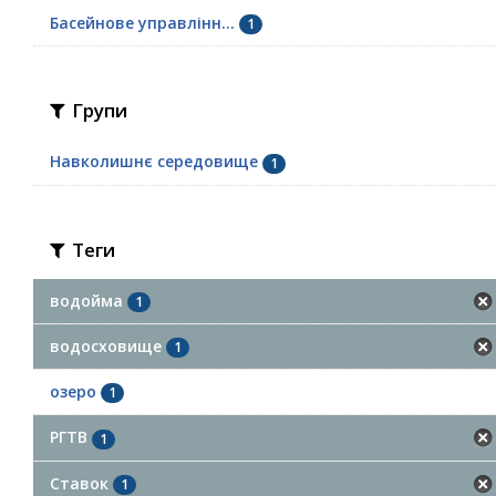
Басейнове управлінн...
1
Групи
Навколишнє середовище
1
Теги
водойма
1
водосховище
1
озеро
1
РГТВ
1
Ставок
1