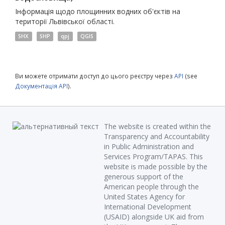
Інформація щодо площинних водних об'єктів на
території Львівської області.
SHX
SHP
qpj
QGIS
Ви можете отримати доступ до цього реєстру через
API
(see
Документація API
).
The website is created within the
Transparency and Accountability
in Public Administration and
Services Program/TAPAS. This
website is made possible by the
generous support of the
American people through the
United States Agency for
International Development
(USAID) alongside UK aid from