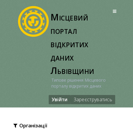
Перейти
до
Місцевий
вмісту
портал
відкритих
даних
Львівщини
Типове рішення Місцевого
порталу відкритих даних
Увійти
Зареєструватись
Організації