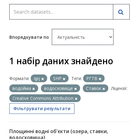
Впорядкувати по
1 набір даних знайдено
Формати:
qpj
SHP
Теги:
РГТВ
водойма
водосховище
Ставок
Ліцензії:
Creative Commons Attribution
Фільтрувати результати
Площинні водні об'єкти (озера, ставки,
водосховища)