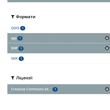
Формати
QGIS
1
qpj
1
SHP
1
SHX
1
Ліцензії
Creative Commons At...
1