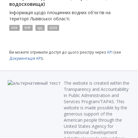
водосховища)
Інформація щодо площинних водних об'єктів на
території Львівської області.
SHX
SHP
qpj
QGIS
Ви можете отримати доступ до цього реєстру через
API
(see
Документація API
).
The website is created within the
Transparency and Accountability
in Public Administration and
Services Program/TAPAS. This
website is made possible by the
generous support of the
American people through the
United States Agency for
International Development