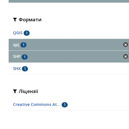
Формати
QGIS
1
qpj
1
SHP
1
SHX
1
Ліцензії
Creative Commons At...
1