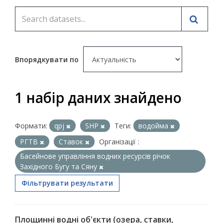
Впорядкувати по
1 набір даних знайдено
Формати:
qpj
SHP
Теги:
водойма
РГТВ
Ставок
Організації :
Басейнове управління водних ресурсів річок
Західного Бугу та Сяну
Фільтрувати результати
Площинні водні об'єкти (озера, ставки,