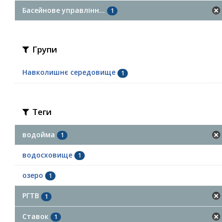
Басейнове управлінн...
1
Групи
Навколишнє середовище
1
Теги
водойма
1
водосховище
1
озеро
1
РГТВ
1
Ставок
1