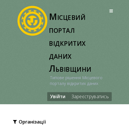
Перейти
до
Місцевий
вмісту
портал
відкритих
даних
Львівщини
Типове рішення Місцевого
порталу відкритих даних
Увійти
Зареєструватись
Організації