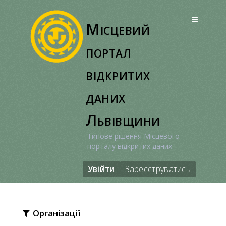
Перейти
до
Місцевий
вмісту
портал
відкритих
даних
Львівщини
Типове рішення Місцевого
порталу відкритих даних
Увійти
Зареєструватись
Організації