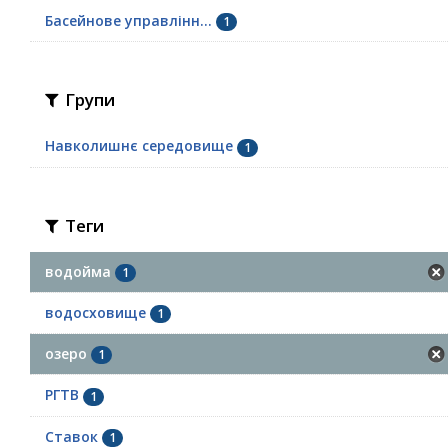
Басейнове управлінн...
1
Групи
Навколишнє середовище
1
Теги
водойма
1
водосховище
1
озеро
1
РГТВ
1
Ставок
1