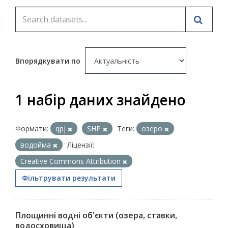
Впорядкувати по
1 набір даних знайдено
Формати:
qpj
SHP
Теги:
озеро
водойма
Ліцензії:
Creative Commons Attribution
Фільтрувати результати
Площинні водні об'єкти (озера, ставки,
водосховища)