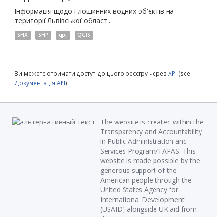
Інформація щодо площинних водних об'єктів на
території Львівської області.
SHX
SHP
qpj
QGIS
Ви можете отримати доступ до цього реєстру через
API
(see
Документація API
).
The website is created within the
Transparency and Accountability
in Public Administration and
Services Program/TAPAS. This
website is made possible by the
generous support of the
American people through the
United States Agency for
International Development
(USAID) alongside UK aid from