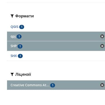
Формати
QGIS
1
qpj
1
SHP
1
SHX
1
Ліцензії
Creative Commons At...
1