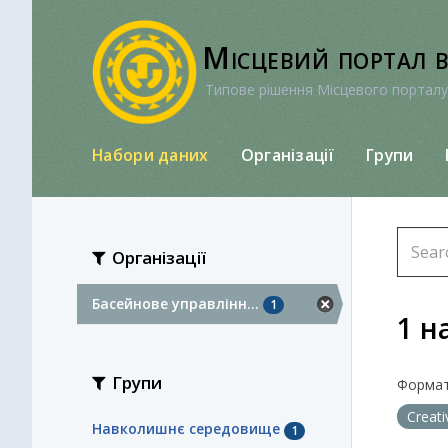
Перейти
до
Місцевий портал 
вмісту
Типове рішення Місцевого порталу
Набори даних
Організації
Групи
Організації
Басейнове управлінн...
1
1 н
Групи
Формат
Creat
Навколишнє середовище
1