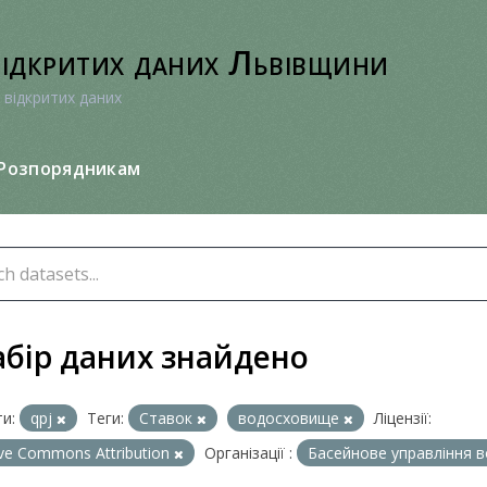
відкритих даних Львівщини
 відкритих даних
Розпорядникам
абір даних знайдено
и:
qpj
Теги:
Ставок
водосховище
Ліцензії:
ive Commons Attribution
Організації :
Басейнове управління во