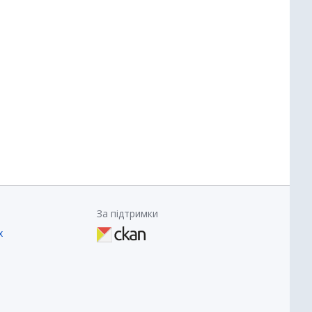
За підтримки
х