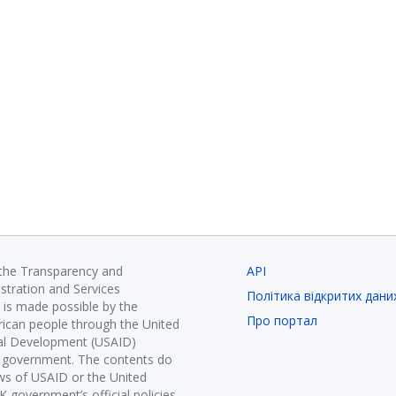
 the Transparency and
API
istration and Services
Політика відкритих дани
is made possible by the
Про портал
ican people through the United
nal Development (USAID)
K government. The contents do
ews of USAID or the United
government’s official policies.