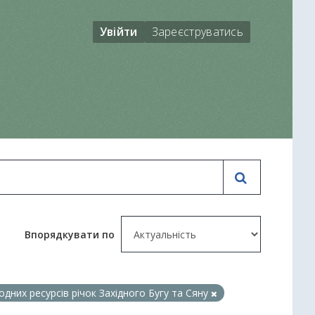
Увійти
Зареєструватись
Впорядкувати по
дних ресурсів річок Західного Бугу та Сяну