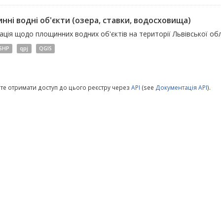
нні водні об'єкти (озера, ставки, водосховища)
ція щодо площинних водних об'єктів на території Львівської обл
SHP
qpj
QGIS
те отримати доступ до цього реєстру через
API
(see
Документація API
).