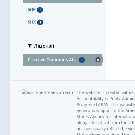
SHP
1
SHX
1
Ліцензії
Creative Commons At...
1
The website is created within
Accountability in Public Admin
Program/TAPAS. This website 
generous support of the Amer
States Agency for Internatio
alongside UK aid from the U
not necessarily reflect the vi
States Government and the UK 