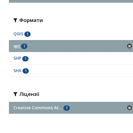
Формати
QGIS
1
qpj
1
SHP
1
SHX
1
Ліцензії
Creative Commons At...
1