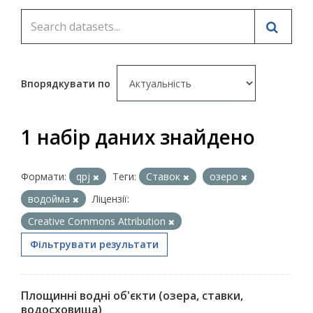
Впорядкувати по
1 набір даних знайдено
Формати:
qpj
Теги:
Ставок
озеро
водойма
Ліцензії:
Creative Commons Attribution
Фільтрувати результати
Площинні водні об'єкти (озера, ставки,
водосховища)