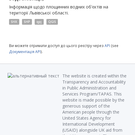
Інформація щодо площинних водних об'єктів на
території Львівської області.
SHX
SHP
qpj
QGIS
Ви можете отримати доступ до цього реєстру через
API
(see
Документація API
).
The website is created within the
Transparency and Accountability
in Public Administration and
Services Program/TAPAS. This
website is made possible by the
generous support of the
American people through the
United States Agency for
International Development
(USAID) alongside UK aid from