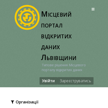
Перейти
до
Місцевий
вмісту
портал
відкритих
даних
Львівщини
Типове рішення Місцевого
порталу відкритих даних
Увійти
Зареєструватись
Організації