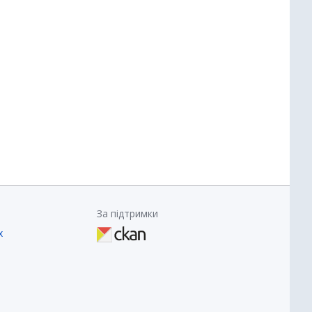
За підтримки
х