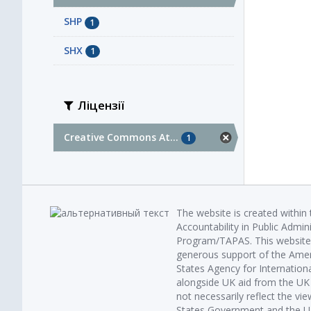
SHP
1
SHX
1
Ліцензії
Creative Commons At...
1
The website is created within
Accountability in Public Admin
Program/TAPAS. This website 
generous support of the Amer
States Agency for Internatio
alongside UK aid from the U
not necessarily reflect the vi
States Government and the UK 