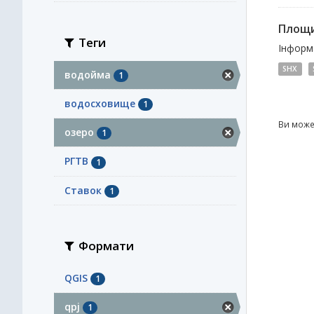
Площи
Теги
Інформа
SHX
водойма
1
водосховище
1
Ви може
озеро
1
РГТВ
1
Ставок
1
Формати
QGIS
1
qpj
1