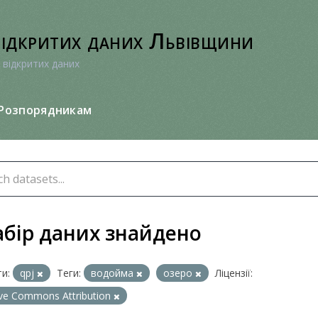
відкритих даних Львівщини
 відкритих даних
Розпорядникам
абір даних знайдено
и:
qpj
Теги:
водойма
озеро
Ліцензії:
ive Commons Attribution