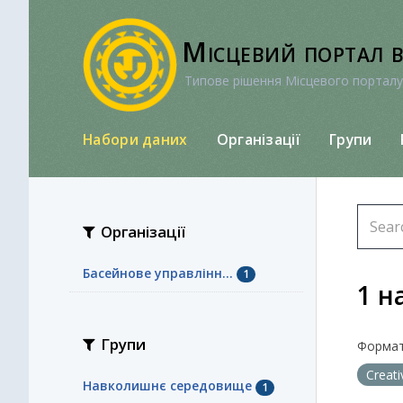
Перейти
до
Місцевий портал 
вмісту
Типове рішення Місцевого порталу
Набори даних
Організації
Групи
Організації
Басейнове управлінн...
1
1 н
Групи
Формат
Creat
Навколишнє середовище
1