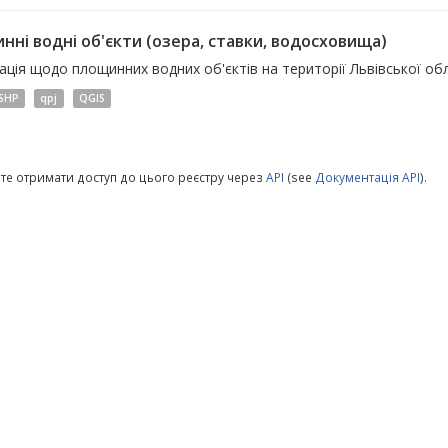
нні водні об'єкти (озера, ставки, водосховища)
ція щодо площинних водних об'єктів на території Львівської обл
SHP
qpj
QGIS
те отримати доступ до цього реєстру через
API
(see
Документація API
).