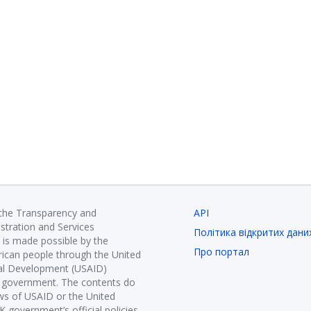
 the Transparency and
API
istration and Services
Політика відкритих дани
is made possible by the
Про портал
ican people through the United
nal Development (USAID)
K government. The contents do
ews of USAID or the United
government’s official policies.