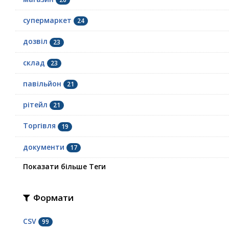
супермаркет
24
дозвіл
23
склад
23
павільйон
21
рітейл
21
Торгівля
19
документи
17
Показати більше Теги
Формати
CSV
99