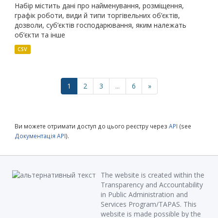
Набір містить дані про найменування, розміщення,
графік роботи, види й типи торгівельних об’єктів,
дозволи, суб’єктів господарювання, яким належать
об’єкти та інше
CSV
1
2
3
...
6
»
Ви можете отримати доступ до цього реєстру через
API
(see
Документація API
).
The website is created within the
Transparency and Accountability
in Public Administration and
Services Program/TAPAS. This
website is made possible by the