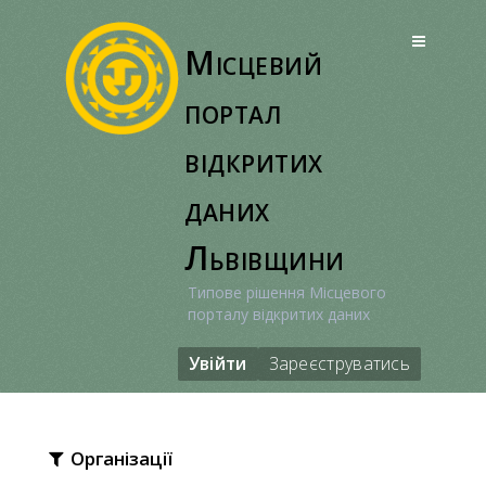
Перейти
до
Місцевий
вмісту
портал
відкритих
даних
Львівщини
Типове рішення Місцевого
порталу відкритих даних
Увійти
Зареєструватись
Організації