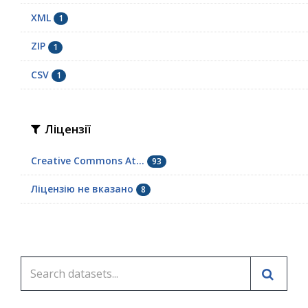
XML
1
ZIP
1
СSV
1
Ліцензії
Creative Commons At...
93
Ліцензію не вказано
8