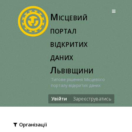
Перейти
до
Місцевий
вмісту
портал
відкритих
даних
Львівщини
Типове рішення Місцевого
порталу відкритих даних
Увійти
Зареєструватись
Організації