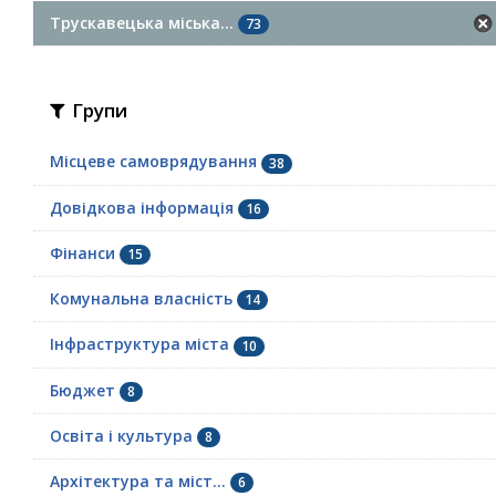
Трускавецька міська...
73
Групи
Місцеве самоврядування
38
Довідкова інформація
16
Фінанси
15
Комунальна власність
14
Інфраструктура міста
10
Бюджет
8
Освіта і культура
8
Архітектура та міст...
6