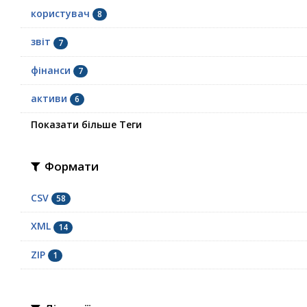
користувач
8
звіт
7
фінанси
7
активи
6
Показати більше Теги
Формати
CSV
58
XML
14
ZIP
1