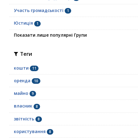
Участь громадськості
1
Юстиція
1
Показати лише популярні Групи
Теги
кошти
11
оренда
10
майно
9
власник
8
звітність
8
користування
8