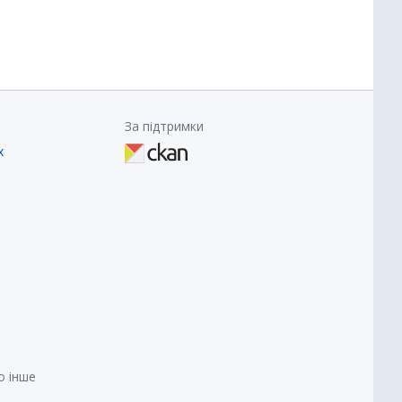
За підтримки
х
о інше