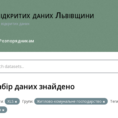
відкритих даних Львівщини
 відкритих даних
Розпорядникам
абір даних знайдено
и:
XLS
Групи:
Житлово-комунальне господарство
Теги
а