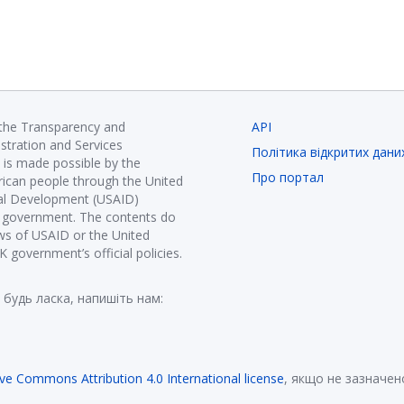
 the Transparency and
API
istration and Services
Політика відкритих дани
is made possible by the
Про портал
ican people through the United
nal Development (USAID)
K government. The contents do
ews of USAID or the United
government’s official policies.
 будь ласка, напишіть нам:
ive Commons Attribution 4.0 International license
, якщо не зазначен