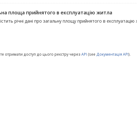
ьна площа прийнятого в експлуатацію житла
істить річні дані про загальну площу прийнятого в експлуатацію
те отримати доступ до цього реєстру через
API
(see
Документація API
).