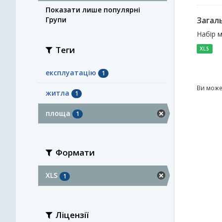
Показати лише популярні
Групи
Загал
Набір м
Теги
XLS
експлуатацію
1
Ви може
житла
1
площа
1
Формати
XLS
1
Ліцензії