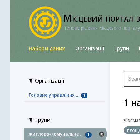
Перейти
до
Місцевий портал 
вмісту
Типове рішення Місцевого порталу
Набори даних
Організації
Групи
Організації
Головне управління ...
1
1 н
Групи
Формат
площ
Житлово-комунальне ...
1