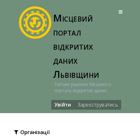
Перейти
до
Місцевий
вмісту
портал
відкритих
даних
Львівщини
Типове рішення Місцевого
порталу відкритих даних
Увійти
Зареєструватись
Організації