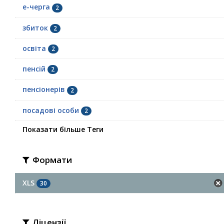
е-черга
2
збиток
2
освіта
2
пенсій
2
пенсіонерів
2
посадові особи
2
Показати більше Теги
Формати
XLS
30
Ліцензії