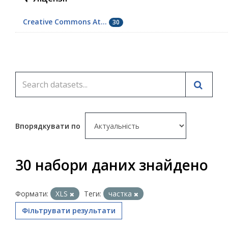
Creative Commons At...
30
Впорядкувати по
30 набори даних знайдено
Формати:
XLS
Теги:
частка
Фільтрувати результати