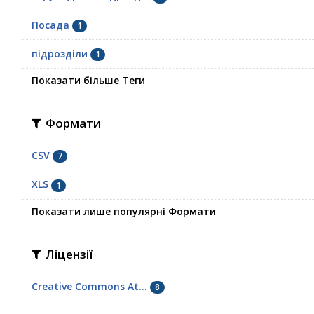
Посада
1
підрозділи
1
Показати більше Теги
Формати
CSV
7
XLS
1
Показати лише популярні Формати
Ліцензії
Creative Commons At...
8