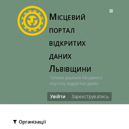
Перейти
до
Місцевий
вмісту
портал
відкритих
даних
Львівщини
Типове рішення Місцевого
порталу відкритих даних
Увійти
Зареєструватись
Організації