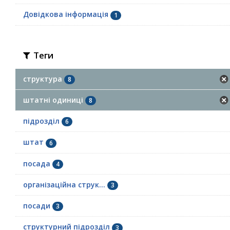
Довідкова інформація
1
Теги
структура
8
штатні одиниці
8
підрозділ
6
штат
6
посада
4
організаційна струк...
3
посади
3
структурний підрозділ
3