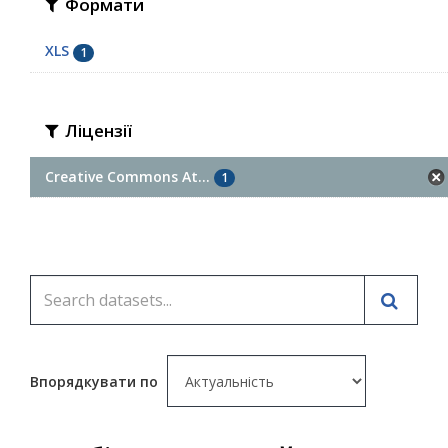
Формати
XLS
1
Ліцензії
Creative Commons At...
1
Впорядкувати по