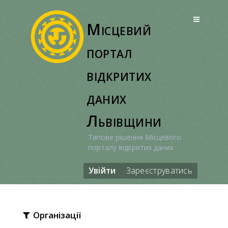
Перейти
до
Місцевий
вмісту
портал
відкритих
даних
Львівщини
Типове рішення Місцевого
порталу відкритих даних
Увійти
Зареєструватись
Організації