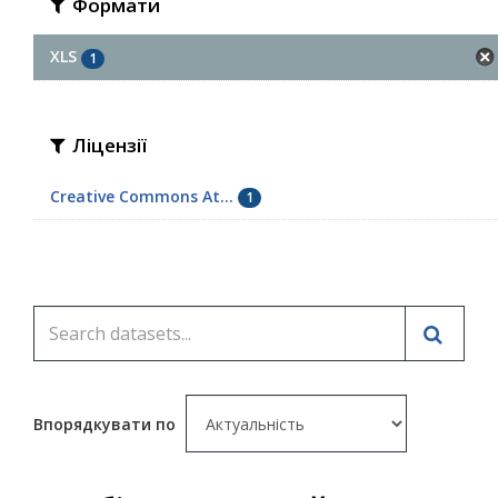
Формати
XLS
1
Ліцензії
Creative Commons At...
1
Впорядкувати по