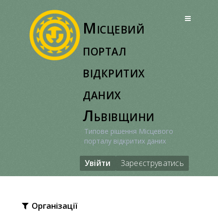
Перейти
до
Місцевий
вмісту
портал
відкритих
даних
Львівщини
Типове рішення Місцевого
порталу відкритих даних
Увійти
Зареєструватись
Організації