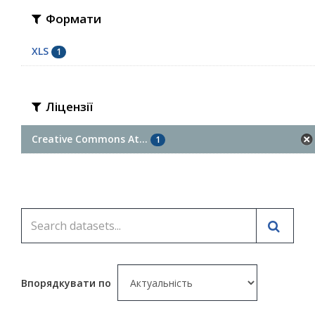
Формати
XLS
1
Ліцензії
Creative Commons At...
1
Впорядкувати по