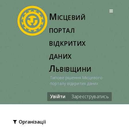
Перейти
до
Місцевий
вмісту
портал
відкритих
даних
Львівщини
Типове рішення Місцевого
порталу відкритих даних
Увійти
Зареєструватись
Організації