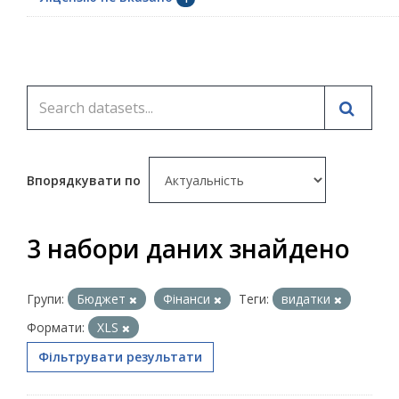
Впорядкувати по
3 набори даних знайдено
Групи:
Бюджет
Фінанси
Теги:
видатки
Формати:
XLS
Фільтрувати результати