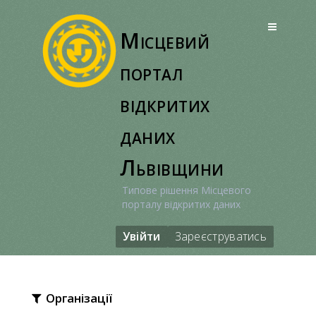
Перейти
до
Місцевий
вмісту
портал
відкритих
даних
Львівщини
Типове рішення Місцевого
порталу відкритих даних
Увійти
Зареєструватись
Організації