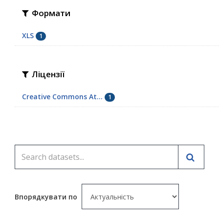
Формати
XLS
1
Ліцензії
Creative Commons At...
1
Впорядкувати по