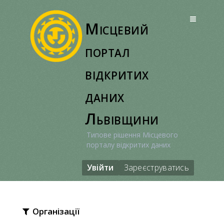
Перейти
до
Місцевий
вмісту
портал
відкритих
даних
Львівщини
Типове рішення Місцевого
порталу відкритих даних
Увійти
Зареєструватись
Організації