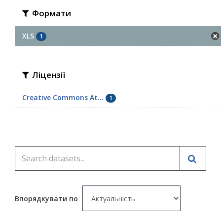
Формати
XLS
1
Ліцензії
Creative Commons At...
1
Впорядкувати по