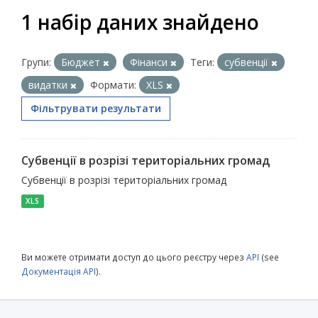
1 набір даних знайдено
Групи:
Бюджет
Фінанси
Теги:
субвенції
видатки
Формати:
XLS
Фільтрувати результати
Субвенції в розрізі територіальних громад
Субвенції в розрізі територіальних громад
XLS
Ви можете отримати доступ до цього реєстру через
API
(see
Документація API
).