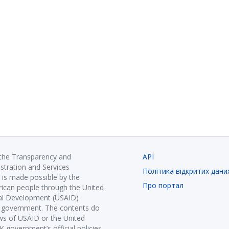
 the Transparency and
API
istration and Services
Політика відкритих дани
is made possible by the
Про портал
ican people through the United
nal Development (USAID)
K government. The contents do
ews of USAID or the United
government’s official policies.