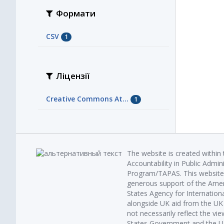
Формати
CSV
1
Ліцензії
Creative Commons At...
1
The website is created within
Accountability in Public Admin
Program/TAPAS. This website 
generous support of the Amer
States Agency for Internatio
alongside UK aid from the U
not necessarily reflect the vi
States Government and the UK 