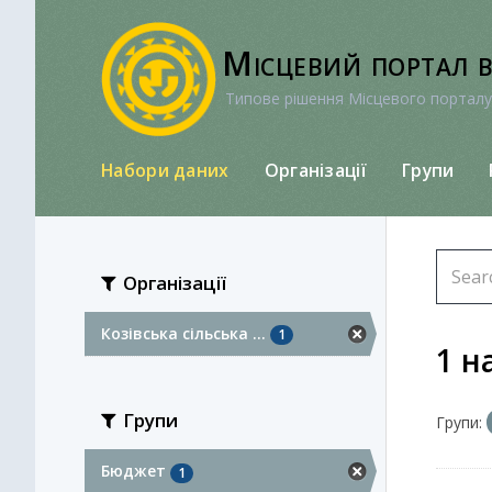
Перейти
до
Місцевий портал 
вмісту
Типове рішення Місцевого порталу
Набори даних
Організації
Групи
Організації
Козівська сільська ...
1
1 н
Групи
Групи:
Бюджет
1