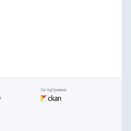
За підтримки
х