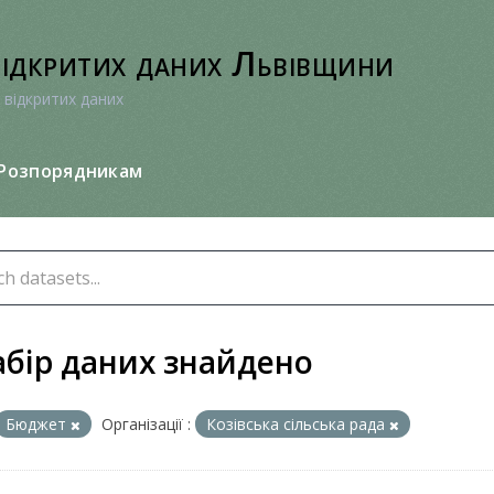
відкритих даних Львівщини
 відкритих даних
Розпорядникам
абір даних знайдено
Бюджет
Організації :
Козівська сільська рада