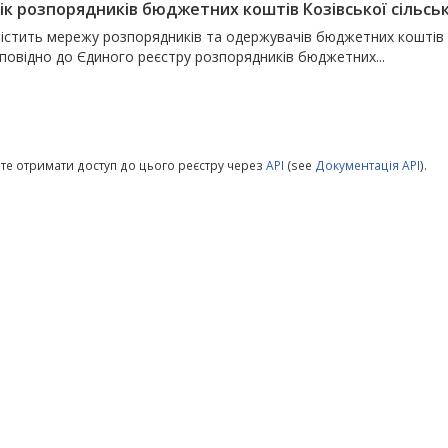
ік розпорядників бюджетних коштів Козівської сільськ
містить мережу розпорядників та одержувачів бюджетних коштів С
дповідно до Єдиного реєстру розпорядників бюджетних...
те отримати доступ до цього реєстру через
API
(see
Документація API
).