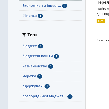
Перел
Економіка та інвест...
1
Набір 
дані ві
Фінанси
1
CSV
Теги
Ви може
бюджет
1
бюджетні кошти
1
казначейство
1
мережа
1
одержувачі
1
розпорядники бюджет...
1