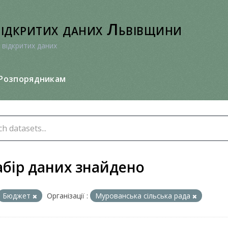
відкритих даних Львівщини
 відкритих даних
Розпорядникам
абір даних знайдено
Бюджет
Організації :
Мурованська сільська рада