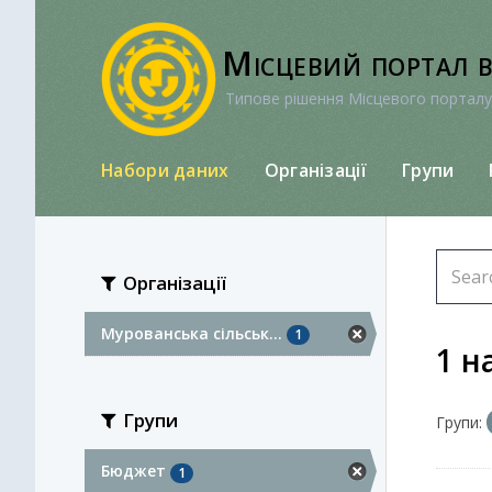
Перейти
до
Місцевий портал 
вмісту
Типове рішення Місцевого порталу
Набори даних
Організації
Групи
Організації
Мурованська сільськ...
1
1 н
Групи
Групи:
Бюджет
1