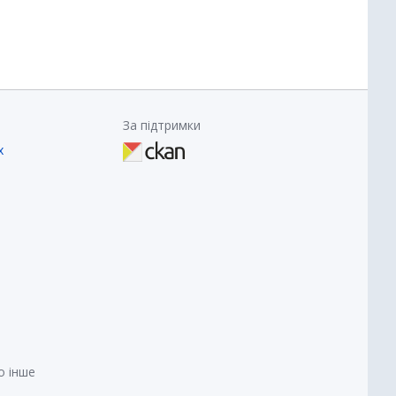
За підтримки
х
о інше