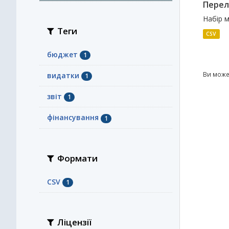
Перелі
Набір м
Теги
CSV
бюджет
1
Ви може
видатки
1
звіт
1
фінансування
1
Формати
CSV
1
Ліцензії