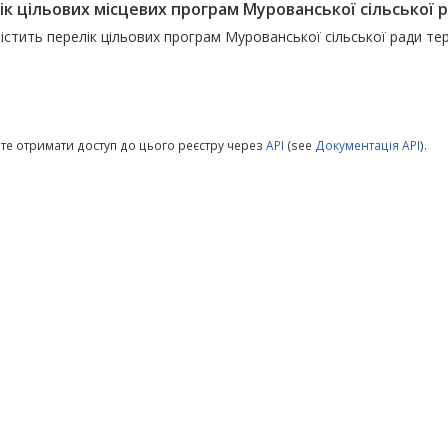
к цільових місцевих програм Мурованської сільської р
істить перелік цільових програм Мурованської сільської ради те
те отримати доступ до цього реєстру через
API
(see
Документація API
).