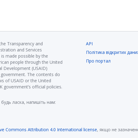
 the Transparency and
API
istration and Services
Політика відкритих дани
is made possible by the
Про портал
ican people through the United
nal Development (USAID)
K government. The contents do
ews of USAID or the United
government’s official policies.
 будь ласка, напишіть нам:
ive Commons Attribution 4.0 International license
, якщо не зазначен