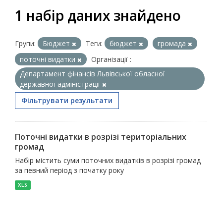
1 набір даних знайдено
Групи:
Бюджет
Теги:
бюджет
громада
поточні видатки
Організації :
Департамент фінансів Львівської обласної
державної адміністрації
Фільтрувати результати
Поточні видатки в розрізі територіальних
громад
Набір містить суми поточних видатків в розрізі громад
за певний період з початку року
XLS