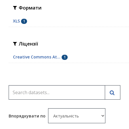
Формати
XLS
1
Ліцензії
Creative Commons At...
1
Впорядкувати по