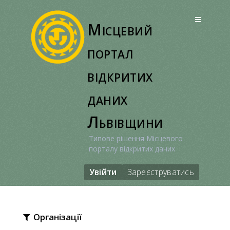
Перейти
до
Місцевий
вмісту
портал
відкритих
даних
Львівщини
Типове рішення Місцевого
порталу відкритих даних
Увійти
Зареєструватись
Організації