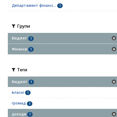
Департамент фінансі...
1
Групи
Бюджет
1
Фінанси
1
Теги
бюджет
1
власні
1
громад
1
доходи
1