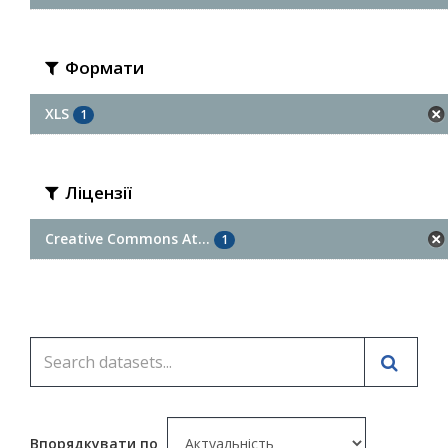
Формати
XLS
1
Ліцензії
Creative Commons At...
1
Впорядкувати по