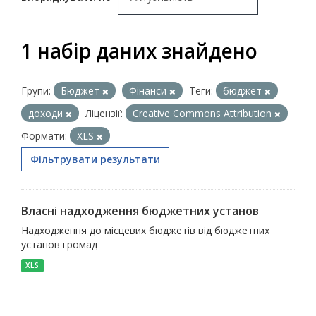
1 набір даних знайдено
Групи:
Бюджет
Фінанси
Теги:
бюджет
доходи
Ліцензії:
Creative Commons Attribution
Формати:
XLS
Фільтрувати результати
Власні надходження бюджетних установ
Надходження до місцевих бюджетів від бюджетних
установ громад
XLS