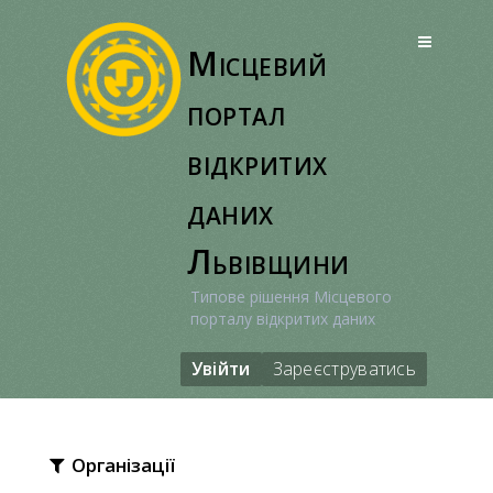
Перейти
до
Місцевий
вмісту
портал
відкритих
даних
Львівщини
Типове рішення Місцевого
порталу відкритих даних
Увійти
Зареєструватись
Організації