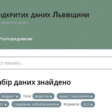
відкритих даних Львівщини
 відкритих даних
Розпорядникам
абір даних знайдено
Бюджет
Теги:
видатки
захист населення
ет
соціальне забезпечення
Формати:
XLS