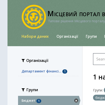
Перейти
до
Місцевий портал 
вмісту
Типове рішення Місцевого порталу
Набори даних
Організації
Групи
Організації
Департамент фінансі...
1
1 н
Групи
Групи:
бюдж
Бюджет
1