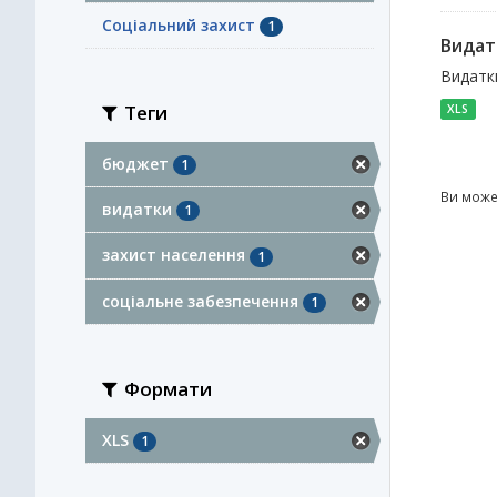
Соціальний захист
1
Видат
Видатки
Теги
XLS
бюджет
1
Ви може
видатки
1
захист населення
1
соціальне забезпечення
1
Формати
XLS
1