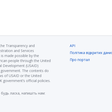
 the Transparency and
API
istration and Services
Політика відкритих дани
is made possible by the
Про портал
ican people through the United
nal Development (USAID)
K government. The contents do
ews of USAID or the United
government’s official policies.
 будь ласка, напишіть нам: