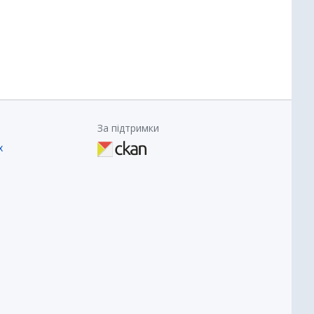
За підтримки
х