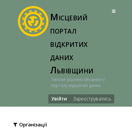
Перейти
до
Місцевий
вмісту
портал
відкритих
даних
Львівщини
Типове рішення Місцевого
порталу відкритих даних
Увійти
Зареєструватись
Організації