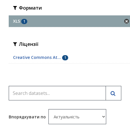
Формати
XLS
1
Ліцензії
Creative Commons At...
1
Впорядкувати по