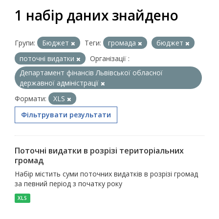
1 набір даних знайдено
Групи:
Бюджет
Теги:
громада
бюджет
поточні видатки
Організації :
Департамент фінансів Львівської обласної
державної адміністрації
Формати:
XLS
Фільтрувати результати
Поточні видатки в розрізі територіальних
громад
Набір містить суми поточних видатків в розрізі громад
за певний період з початку року
XLS