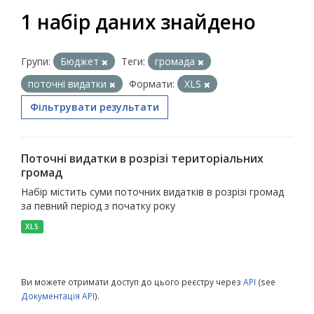
1 набір даних знайдено
Групи:
Бюджет
Теги:
громада
поточні видатки
Формати:
XLS
Фільтрувати результати
Поточні видатки в розрізі територіальних
громад
Набір містить суми поточних видатків в розрізі громад
за певний період з початку року
XLS
Ви можете отримати доступ до цього реєстру через
API
(see
Документація API
).