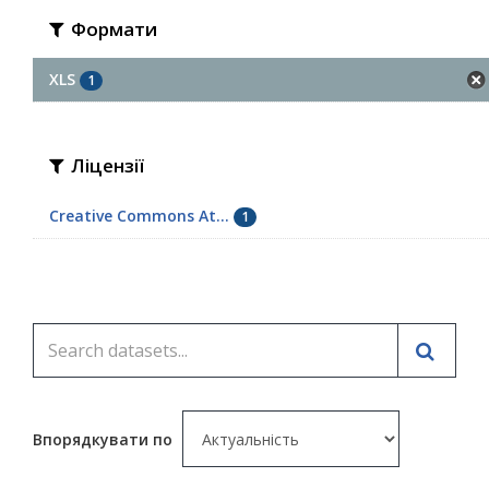
Формати
XLS
1
Ліцензії
Creative Commons At...
1
Впорядкувати по