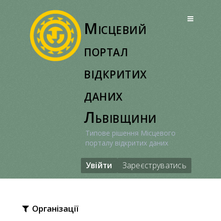
Перейти
до
Місцевий
вмісту
портал
відкритих
даних
Львівщини
Типове рішення Місцевого
порталу відкритих даних
Увійти
Зареєструватись
Організації