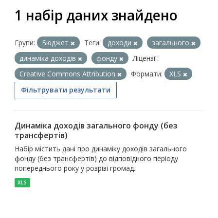
1 набір даних знайдено
Групи:
Бюджет
Теги:
доходи
загального
динаміка доходів
фонду
Ліцензії:
Creative Commons Attribution
Формати:
XLS
Фільтрувати результати
Динаміка доходів загального фонду (без
трансфертів)
Набір містить дані про динаміку доходів загального
фонду (без трансфертів) до відповідного періоду
попереднього року у розрізі громад.
XLS