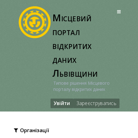
Перейти
до
Місцевий
вмісту
портал
відкритих
даних
Львівщини
Типове рішення Місцевого
порталу відкритих даних
Увійти
Зареєструватись
Організації