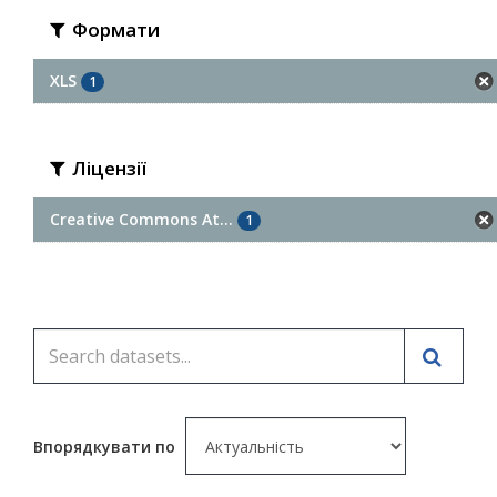
Формати
XLS
1
Ліцензії
Creative Commons At...
1
Впорядкувати по