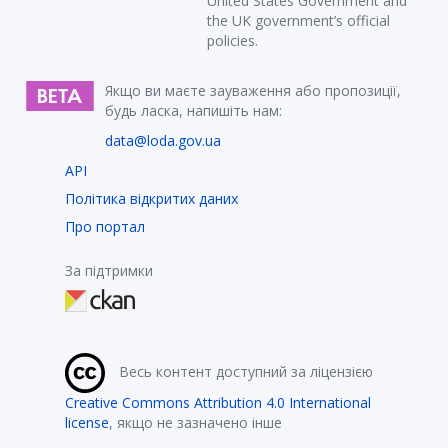
United States Government and
the UK government’s official
policies.
Якщо ви маєте зауваження або пропозиції,
будь ласка, напишіть нам:
data@loda.gov.ua
API
Політика відкритих даних
Про портал
За підтримки
Весь контент доступний за ліцензією
Creative Commons Attribution 4.0 International
license
, якщо не зазначено інше