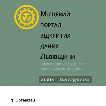
Перейти
до
Місцевий
вмісту
портал
відкритих
даних
Львівщини
Типове рішення Місцевого
порталу відкритих даних
Увійти
Зареєструватись
Організації