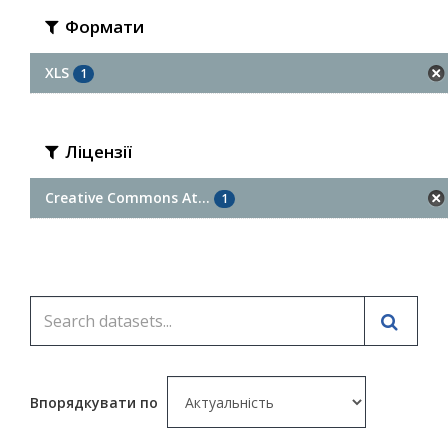
Формати
XLS
1
Ліцензії
Creative Commons At...
1
Впорядкувати по