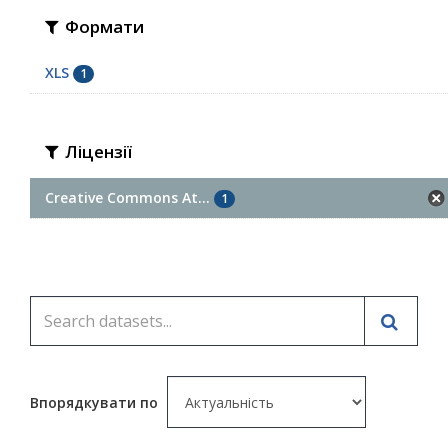
Формати
XLS
1
Ліцензії
Creative Commons At...
1
Впорядкувати по