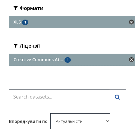
Формати
XLS
1
Ліцензії
Creative Commons At...
1
Впорядкувати по