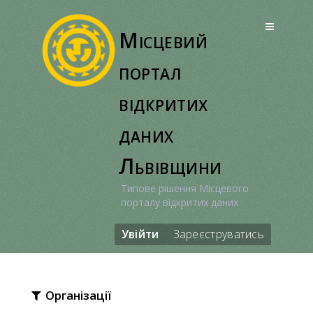
Перейти
до
Місцевий
вмісту
портал
відкритих
даних
Львівщини
Типове рішення Місцевого
порталу відкритих даних
Увійти
Зареєструватись
Організації