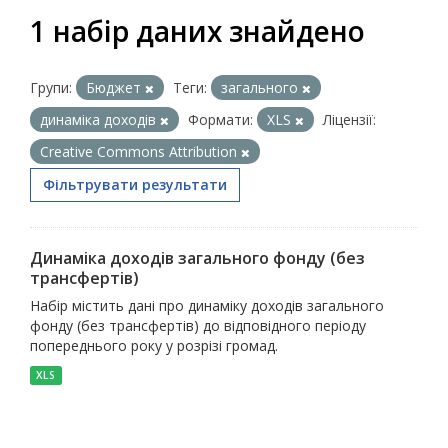
1 набір даних знайдено
Групи:
Бюджет
Теги:
загального
динаміка доходів
Формати:
XLS
Ліцензії:
Creative Commons Attribution
Фільтрувати результати
Динаміка доходів загального фонду (без
трансфертів)
Набір містить дані про динаміку доходів загального
фонду (без трансфертів) до відповідного періоду
попереднього року у розрізі громад.
XLS