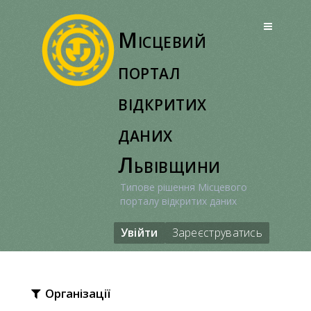
Перейти
до
Місцевий
вмісту
портал
відкритих
даних
Львівщини
Типове рішення Місцевого
порталу відкритих даних
Увійти
Зареєструватись
Організації