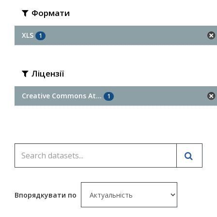
Формати
XLS
1
Ліцензії
Creative Commons At...
1
Впорядкувати по