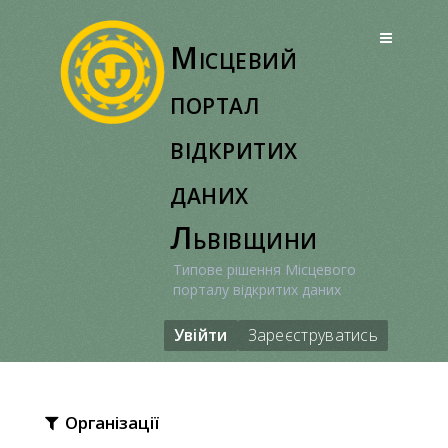
Перейти
до
Місцевий
вмісту
портал
відкритих
даних
Львівщини
Типове рішення Місцевого
порталу відкритих даних
Увійти
Зареєструватись
Організації