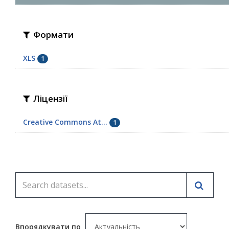
Формати
XLS
1
Ліцензії
Creative Commons At...
1
Впорядкувати по