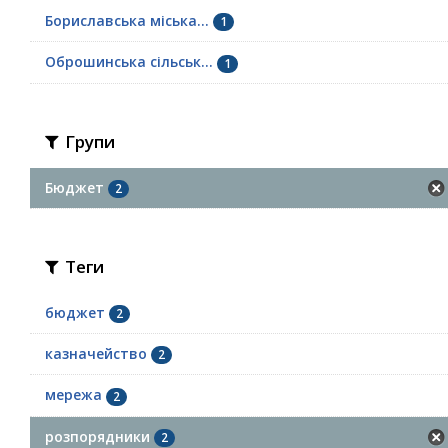
Бориславська міська...
1
Оброшинська сільськ...
1
Групи
Бюджет
2
Теги
бюджет
2
казначейство
2
мережа
2
розпорядники
2