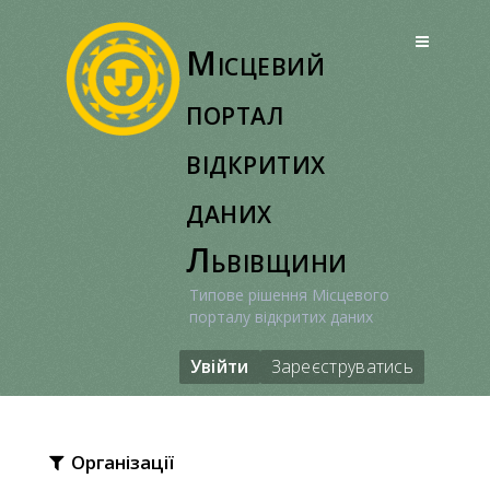
Перейти
до
Місцевий
вмісту
портал
відкритих
даних
Львівщини
Типове рішення Місцевого
порталу відкритих даних
Увійти
Зареєструватись
Організації