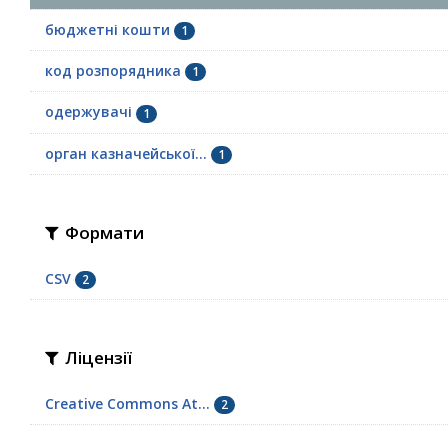
бюджетні кошти
1
код розпорядника
1
одержувачі
1
орган казначейської...
1
Формати
CSV
2
Ліцензії
Creative Commons At...
2